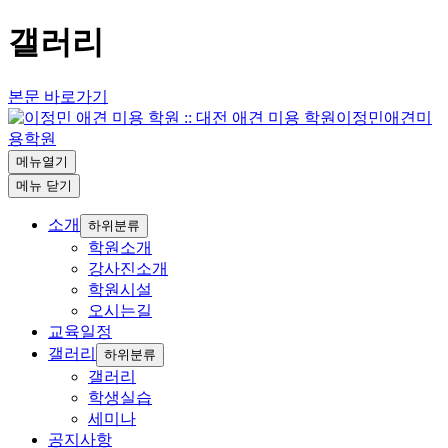
갤러리
본문 바로가기
이정민애견미
용학원
메뉴열기
메뉴
닫기
소개
하위분류
학원소개
강사진소개
학원시설
오시는길
교육일정
갤러리
하위분류
갤러리
학생실습
세미나
공지사항