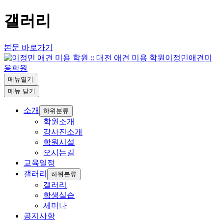
갤러리
본문 바로가기
이정민애견미
용학원
메뉴열기
메뉴
닫기
소개
하위분류
학원소개
강사진소개
학원시설
오시는길
교육일정
갤러리
하위분류
갤러리
학생실습
세미나
공지사항